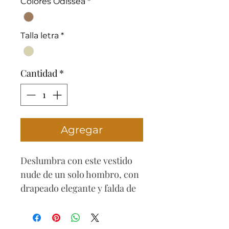
Colores Odissea
*
oferta
Talla letra
*
Cantidad
*
Agregar
Deslumbra con este vestido
nude de un solo hombro, con
drapeado elegante y falda de
volantes tipo pétalos. Perfecto
para noches especiales donde