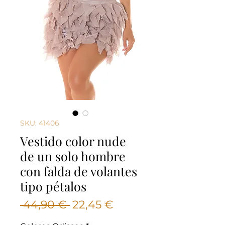
SKU: 41406
Vestido color nude
de un solo hombre
con falda de volantes
tipo pétalos
Precio
Precio
 44,90 € 
22,45 €
de