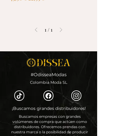
1
/
1
#OdisseaModas
Colombia Moda SL
¡Buscamos grandes distribuidores!
Buscamos empresas con grandes
volúmenes de compra que actúen como
distribuidores. Ofrecemos prendas con
nuestra marca o la posibilidad de producir