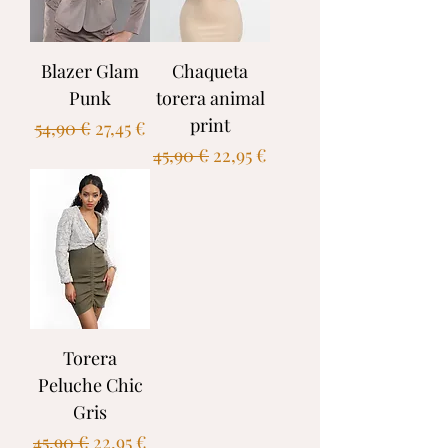
Blazer Glam
Chaqueta
Punk
torera animal
print
Precio
Precio de oferta
54,90 €
27,45 €
Precio
Precio de oferta
45,90 €
22,95 €
Torera
Peluche Chic
Gris
Precio
Precio de oferta
45,90 €
22,95 €