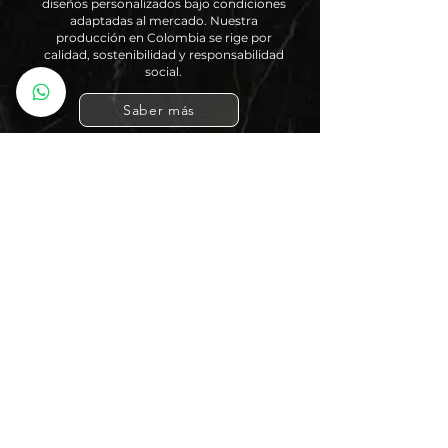
diseños personalizados bajo condiciones
adaptadas al mercado. Nuestra
producción en Colombia se rige por
calidad, sostenibilidad y responsabilidad
social.
Saber más
info@odisseamodas.com
C/ Antonio Marqués 22, local 1 -2, 07003,
Palma de Mallorca, Islas Baleares,
España.
Telefono
672 116 097
C/ Juan Alcover 1, 07006, Palma de
Mallorca, Islas Baleares,
España.
Telefono
672 116 097
MÉTODOS DE PAGO