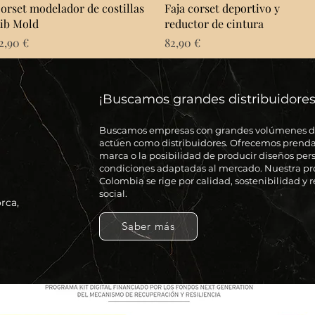
Vista rápida
Vista rápida
orset modelador de costillas
Faja corset deportivo y
ib Mold
reductor de cintura
recio
Precio
2,90 €
82,90 €
¡Buscamos grandes distribuidores
Buscamos empresas con grandes volúmenes 
actúen como distribuidores. Ofrecemos prenda
marca o la posibilidad de producir diseños per
condiciones adaptadas al mercado. Nuestra p
Colombia se rige por calidad, sostenibilidad y
social.
rca,
Saber más