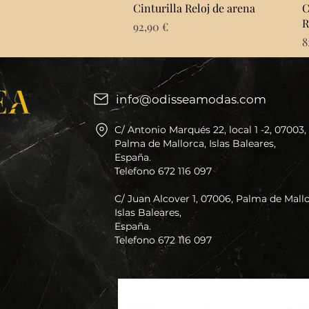
Vista rápida
Cinturilla Reloj de arena
C
R
Precio
92,90 €
P
8
info@odisseamodas.com
C/ Antonio Marqués 22, local 1 -2, 07003,
Palma de Mallorca, Islas Baleares,
España.
Telefono 672 116 097
C/ Juan Alcover 1, 07006, Palma de Mallo
Islas Baleares,
España.
Telefono 672 116 097