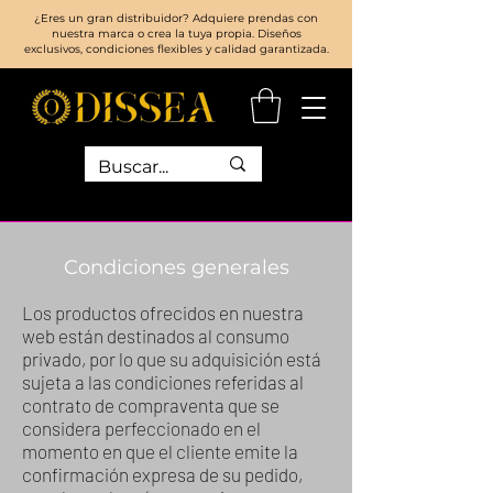
¿Eres un gran distribuidor? Adquiere prendas con
nuestra marca o crea la tuya propia. Diseños
exclusivos, condiciones flexibles y calidad garantizada.
Condiciones generales
Los productos ofrecidos en nuestra
web están destinados al consumo
privado, por lo que su adquisición está
sujeta a las condiciones referidas al
contrato de compraventa que se
considera perfeccionado en el
momento en que el cliente emite la
confirmación expresa de su pedido,