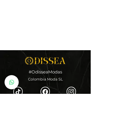
#OdisseaModas
Colombia Moda SL
¡Buscamos grandes distribuidores!
Buscamos empresas con grandes
volúmenes de compra que actúen como
distribuidores. Ofrecemos prendas con
nuestra marca o la posibilidad de producir