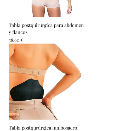
Tabla postquirúrgica para abdomen
y flancos
Precio
58,90 €
Tabla postqurúrgica lumbosacro