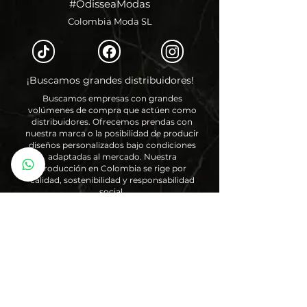
#OdisseaModas
Colombia Moda SL
¡Buscamos grandes distribuidores!
Buscamos empresas con grandes
volúmenes de compra que actúen como
distribuidores. Ofrecemos prendas con
nuestra marca o la posibilidad de producir
diseños personalizados bajo condiciones
adaptadas al mercado. Nuestra
producción en Colombia se rige por
calidad, sostenibilidad y responsabilidad
social.
Saber más
info@odisseamodas.com