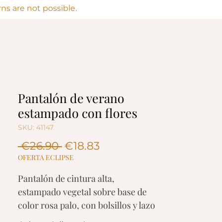
s are not possible.
Pantalón de verano
estampado con flores
SKU: 41147
Regular
Sale
 €26.90 
€18.83
Price
Price
OFERTA ECLIPSE
Pantalón de cintura alta,
estampado vegetal sobre base de
color rosa palo, con bolsillos y lazo
de atar en la cintura. Disfruta del