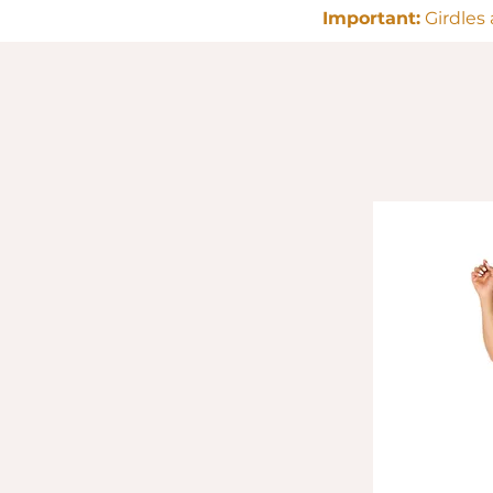
Important:
Girdles 