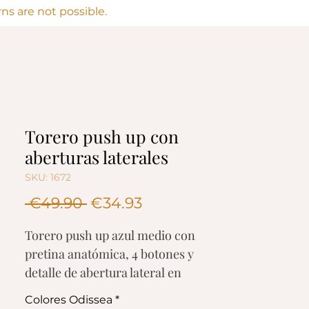
s are not possible.
Torero push up con
aberturas laterales
SKU: 1672
Regular
Sale
 €49.90 
€34.93
Price
Price
Torero push up azul medio con
pretina anatómica, 4 botones y
detalle de abertura lateral en
piernas.
Colores Odissea
*