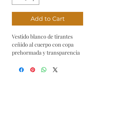
Add to Cart
Vestido blanco de tirantes
ceñido al cuerpo con copa
prehormada y transparencia
delantera en la zona del torso
y cintura.
Composición
96% poliester
4% spandex
Cuidados
Lavar con agua fría, no usar
blanqueador, no usar