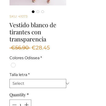
SKU: 41073
Vestido blanco de
tirantes con
transparencia
Regular
Sale
 €56.90 
€28.45
Price
Price
Colores Odissea
*
Talla letra
*
Quantity
*