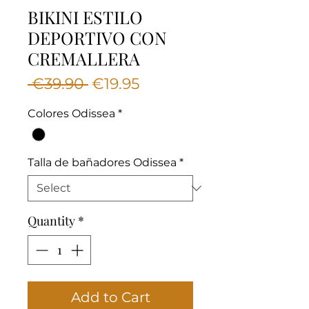
BIKINI ESTILO
DEPORTIVO CON
CREMALLERA
Regular
Sale
 €39.90 
€19.95
Price
Price
Colores Odissea
*
Talla de bañadores Odissea
*
Quantity
*
Add to Cart