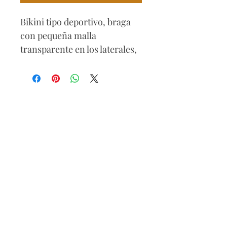
Bikini tipo deportivo, braga
con pequeña malla
transparente en los laterales,
sujetador con cremallera en
el escote, almohadillas
removibles, espalda atlética.
Composición
82% poliamida
18% elastano
Cuidados
Lavar con agua fría, no usar
blanqueador, no usar
secadora, no planchar.
Lo puedes usar con tenis o