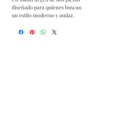
diseñado para quienes buscan
un estilo moderno y audaz.
Sus líneas limpias y corte
minimalista realzan tu figura
con un toque sofisticado y
urbano, ideal para quienes
marcan tendencia bajo el sol.
90% Polyester / 10% Elasthan
Lavar a mano
Secar a la sombra
No blanqueador
No retorcer