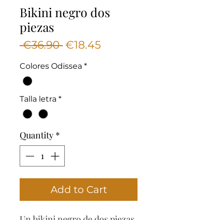
Bikini negro dos
piezas
Regular
Sale
 €36.90 
€18.45
Price
Price
Colores Odissea
*
Talla letra
*
Quantity
*
Add to Cart
Un bikini negro de dos piezas