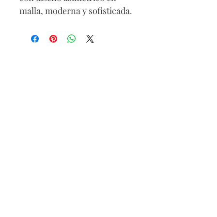
malla, moderna y sofisticada.
Sus mangas anchas ofrecen
un estilo relajado y cómodo,
sin perder la elegancia.
Perfecta para un look casual
chic que destaca por su
originalidad y comodidad.