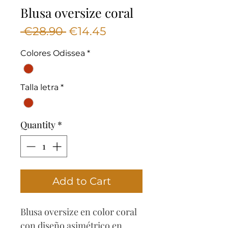
Blusa oversize coral
Regular
Sale
 €28.90 
€14.45
Price
Price
Colores Odissea
*
Talla letra
*
Quantity
*
Add to Cart
Blusa oversize en color coral
con diseño asimétrico en