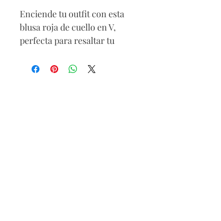
Enciende tu outfit con esta
blusa roja de cuello en V,
perfecta para resaltar tu
actitud audaz y femenina. Su
amarre a un lado le da ese
toque chic que estiliza tu
figura y eleva cualquier look,
desde casual hasta de noche.
OMPOSICIÓN
67 % rayon
29 % nylon
40% spandex
Lavar a mano
Secar a la sombra