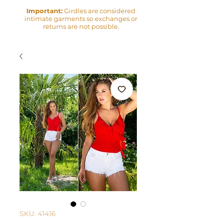
Important:
Girdles are considered
intimate garments so exchanges or
returns are not possible.
SKU: 41416