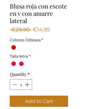
Blusa roja con escote
en v con amarre
lateral
Regular
Sale
 €29.90 
€14.95
Price
Price
Colores Odissea
*
Talla letra
*
Quantity
*
Add to Cart