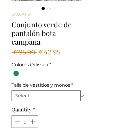
SKU: 41151
Conjunto verde de
pantalón bota
campana
Regular
Sale
 €85.90 
€42.95
Price
Price
Colores Odissea
*
Talla de vestidos y monos
*
Quantity
*