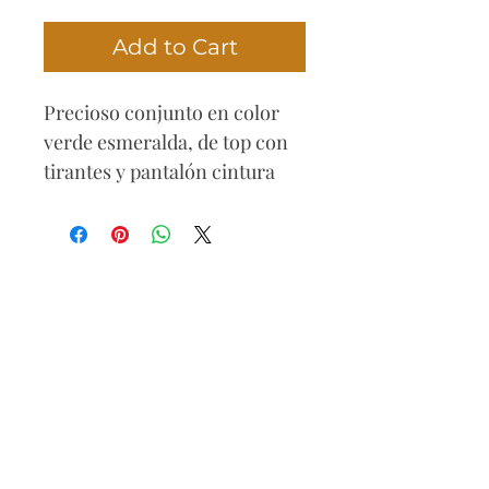
Add to Cart
Precioso conjunto en color
verde esmeralda, de top con
tirantes y pantalón cintura
alta y bota acampanada.
El top tiene un diseño sexy
con aberturas en la parte
delantera de la cintura y
escote cuadrado para realzar
más tu figura. Combinable
con cualquier tipo de
complementos.
Look elegante y sofisticado.