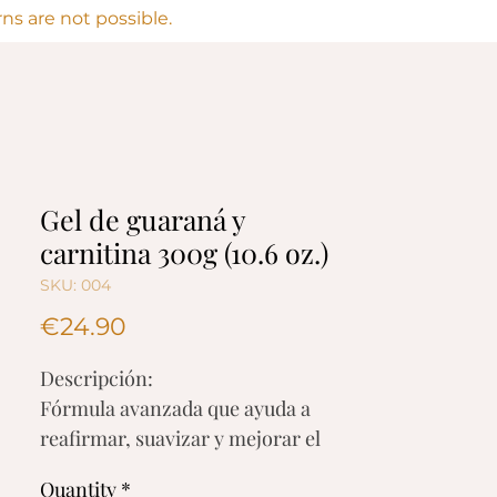
s are not possible.
Gel de guaraná y
carnitina 300g (10.6 oz.)
SKU: 004
Price
€24.90
Descripción:
Fórmula avanzada que ayuda a
reafirmar, suavizar y mejorar el
aspecto de la piel.
Quantity
*