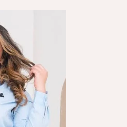
realizando movimientos
circulares.
Precauciones:
Solo para uso externo, no aplicar
en heridas, mantener fuera del
alcance de los niños, almacenar en
un lugar fresco y seco, lejos de la
luz y fuentes de calor.
Beneficios
Las propiedades antioxidantes del
Guaraná yo la Carnitina ayudan a
que la piel te enga un aspecto
saludable. Ayuda a la disminución
de la celulitis.