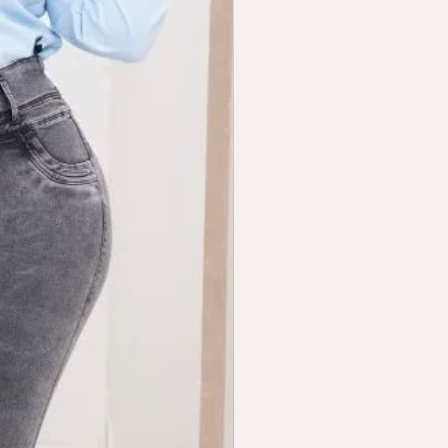
Advertencias
En caso de reacción adversa cese
su uso de inmediato y consulte con
su médico.
Componentes:
Agua,
alcohol,camphor,carbomer,trietha
nolamine,paullinia cupan seed
extract, Citrus aurantium dulcis
peel oil expressed,mentha piperita
oil,rosmarinus officials leaf/Stem
oil,cocos nucifera
oil,carnitina,D&C Red 33
(CI172000),DD&C Yellow
No.5(CI19140).