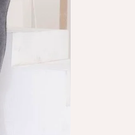
Contenido neto
300g(10.6 oz.)