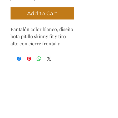
Add to Cart
Pantalón color blanco, diseño
bota pitillo skinny fit y tiro
alto con cierre frontal y
tres botones. Incluye correa
marrón decorativa. Diseño
con efecto push up que realza
la silueta y brinda un ajuste
cómodo, ideal para looks
casuales o semi formales.
Composición
81% algodón
16% poliéster