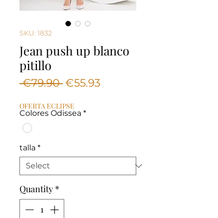
SKU: 1832
Jean push up blanco
pitillo
Regular
Sale
 €79.90 
€55.93
Price
Price
OFERTA ECLIPSE
Colores Odissea
*
talla
*
Quantity
*