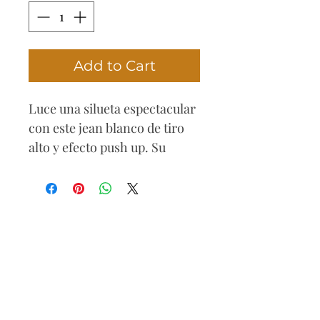
Add to Cart
Luce una silueta espectacular
con este jean blanco de tiro
alto y efecto push up. Su
diseño con tres botones
realza la cintura y aporta un
toque moderno y femenino.
Ideal para outfits frescos y
sofisticados.
Composición
71% algodón