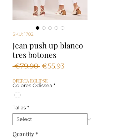
SKU: 1782
Jean push up blanco
tres botones
Regular
Sale
 €79.90 
€55.93
Price
Price
OFERTA ECLIPSE
Colores Odissea
*
Tallas
*
Quantity
*