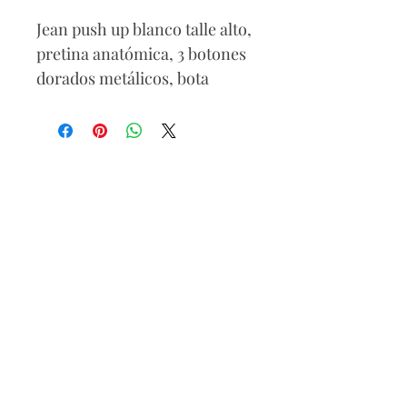
Jean push up blanco talle alto,
pretina anatómica, 3 botones
dorados metálicos, bota
pitillo.
Composición
71% algódón
25%poliéster
4% spandex
Lavado delicado a mano o
máquina, lavar con agua fría,
no usar blanqueador, no usar
secadora, secar a la sombra.
Lo puedes combinar con top