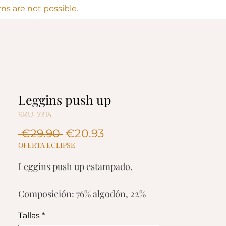
s are not possible.
Leggins push up
SKU: 7315
Regular
Sale
 €29.90 
€20.93
Price
Price
OFERTA ECLIPSE
Leggins push up estampado.
Composición: 76% algodón, 22%
poliéster, 2% spandex.
Tallas
*