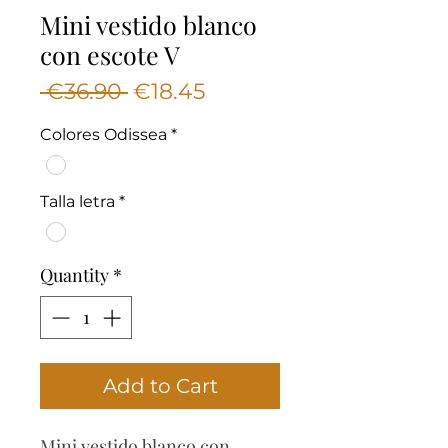
Mini vestido blanco
con escote V
Regular
Sale
 €36.90 
€18.45
Price
Price
Colores Odissea
*
Talla letra
*
Quantity
*
Add to Cart
Mini vestido blanco con