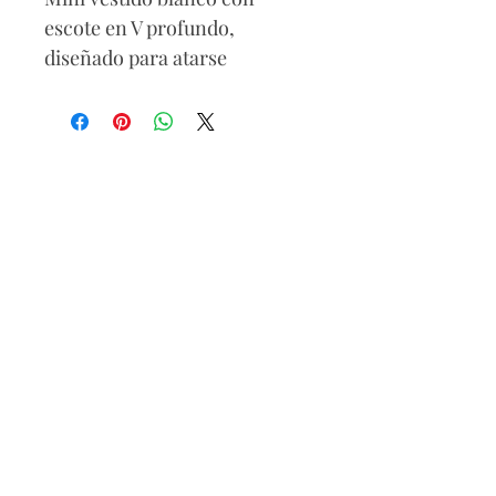
escote en V profundo,
diseñado para atarse
elegantemente en el cuello.
Su corte corto y los cordones
ajustables en el escote
permiten personalizar tu
look, creando un estilo
seductor y versátil para
cualquier ocasión.
Composición
95% poliéster
5% cotón