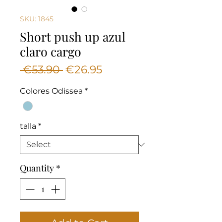
SKU: 1845
Short push up azul
claro cargo
Regular
Sale
 €53.90 
€26.95
Price
Price
Colores Odissea
*
talla
*
Quantity
*