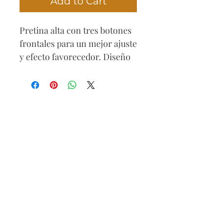
Add to Cart
Pretina alta con tres botones
frontales para un mejor ajuste
y efecto favorecedor. Diseño
azul claro cargo, largo a
mitad de muslo, con bolsillos
traseros, para un look casual
y moderno.
Composición:
80% algodón
18% poliéster
2% elastano