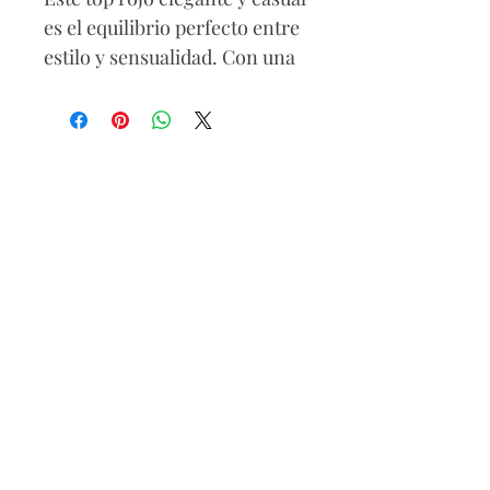
es el equilibrio perfecto entre
estilo y sensualidad. Con una
silueta ajustada al cuerpo,
transparencias seductoras y
una cola que añade un toque
dramático, es ideal para
destacar en cualquier
ocasión. Perfecto para lucir
con confianza y elegancia.
Composición
Algodón