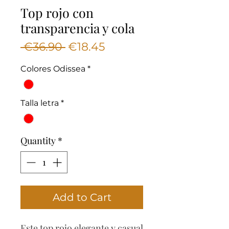
Top rojo con
transparencia y cola
Regular
Sale
 €36.90 
€18.45
Price
Price
Colores Odissea
*
Talla letra
*
Quantity
*
Add to Cart
Este top rojo elegante y casual