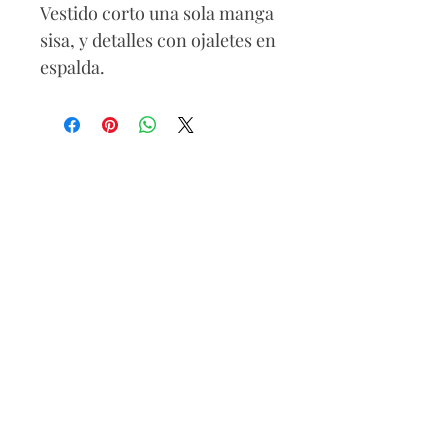
Vestido corto una sola manga
sisa, y detalles con ojaletes en
espalda.
Composición
97% Poliéster
3% Espandex
Cuidados
Lavar con agua fría, no usar
blanqueador, no usar
secadora, no planchar.
Ideal para llevar con sandalias
altas o bajas.