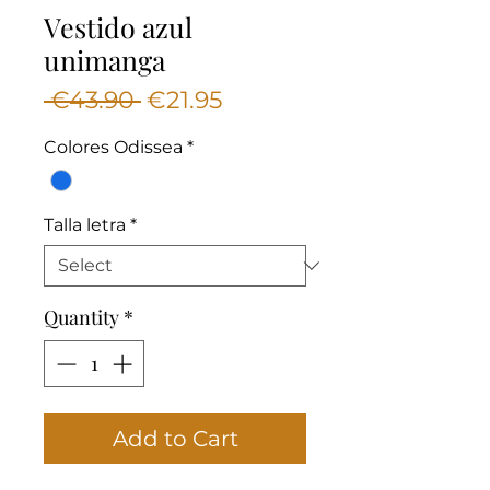
Vestido azul
unimanga
Regular
Sale
 €43.90 
€21.95
Price
Price
Colores Odissea
*
Talla letra
*
Quantity
*
Add to Cart