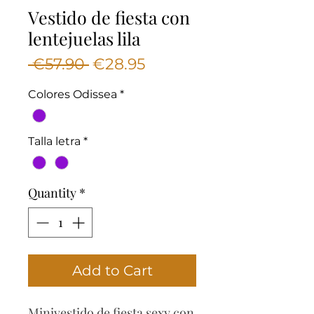
Vestido de fiesta con
lentejuelas lila
Regular
Sale
 €57.90 
€28.95
Price
Price
Colores Odissea
*
Talla letra
*
Quantity
*
Add to Cart
Minivestido de fiesta sexy con