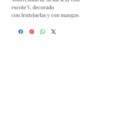
escote V, decorado
con lentejuelas y con mangas
largas.
Composición
95 % poliéster
5 % elastano