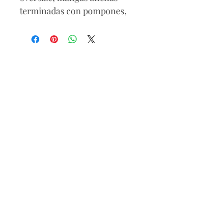
terminadas con pompones,
cintura ajustable.
Composición
100% viscose
Lavado
Lavar por separado los
colores fuertes