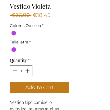
Vestido Violeta
Regular
Sale
 €36.90 
€18.45
Price
Price
Colores Odissea
*
Talla letra
*
Quantity
*
Add to Cart
Vestido tipo camisero
oversize, mangas anchas