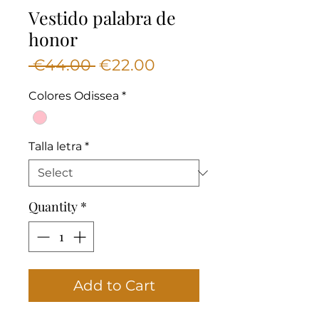
Vestido palabra de
honor
Regular
Sale
 €44.00 
€22.00
Price
Price
Colores Odissea
*
Talla letra
*
Quantity
*
Add to Cart