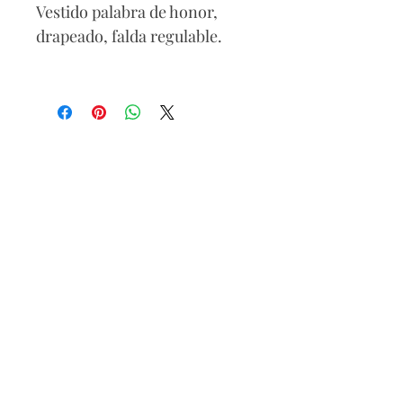
Vestido palabra de honor,
drapeado, falda regulable.
Composición
Poliéster 85% Spandex 15%.
Cuidados
Lavado delicado,lavar con
agua fría, no usar
blanqueador, no usar
secadora.
Puedes combinarlo con cuñas
o sandalias.