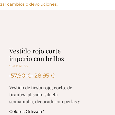
lizar cambios o devoluciones.
Vestido rojo corte
imperio con brillos
SKU: 41133
Precio
Precio
 57,90 € 
28,95 €
de
Vestido de fiesta rojo, corto, de
oferta
tirantes, plisado, silueta
semiamplia, decorado con perlas y
lentejuelas brillantes en la parte
Colores Odissea
*