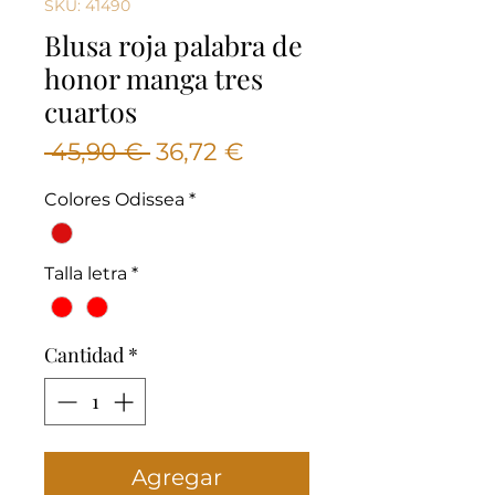
SKU: 41490
Blusa roja palabra de
honor manga tres
cuartos
Precio
Precio
 45,90 € 
36,72 €
de
Colores Odissea
*
oferta
Talla letra
*
Cantidad
*
Agregar