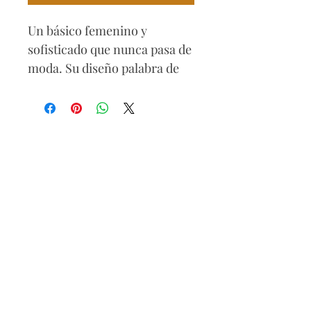
Un básico femenino y
sofisticado que nunca pasa de
moda. Su diseño palabra de
honor resalta los hombros y
el escote, mientras que la
silueta ajustada realza la
figura con elegancia.
Composición
67% rayon
29% nylon
4% spandex
Cuidados
Lavar a mano