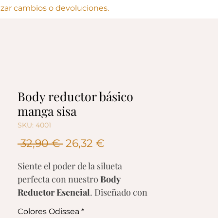
lizar cambios o devoluciones.
Body reductor básico
manga sisa
SKU: 4001
Precio
Precio
 32,90 € 
26,32 €
de
Siente el poder de la silueta
oferta
perfecta con nuestro
Body
Reductor Esencial
. Diseñado con
manga sisa para máxima frescura
Colores Odissea
*