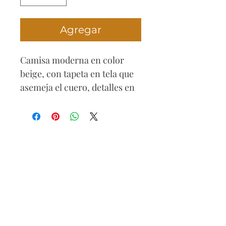
Agregar
Camisa moderna en color
beige, con tapeta en tela que
asemeja el cuero, detalles en
los hombros, de botones
dorados de leopardo y tachas
en los bolsillos. Una prenda
diferente con la que te verás
muy chic. Puedes ajustar el
escote a tu preferencia
haciéndolo muy marcado o al
contrario recatado, con
shorts o vaqueros e incluso
falda queda perfecta, es