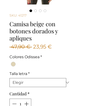
SKU: 41217
Camisa beige con
botones dorados y
apliques
Precio
Precio
 47,90 € 
23,95 €
de
Colores Odissea
*
oferta
Talla letra
*
Cantidad
*