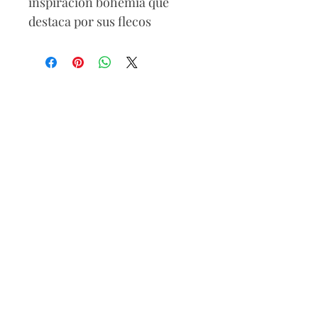
inspiración bohemia que
destaca por sus flecos
dinámicos y su estilo natural.
100% Synthetic