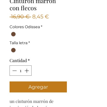
Cinturón marron
con flecos
Precio
Precio
 16,90 € 
8,45 €
de
Colores Odissea
*
oferta
Talla letra
*
Cantidad
*
Agregar
un cinturón marrón de