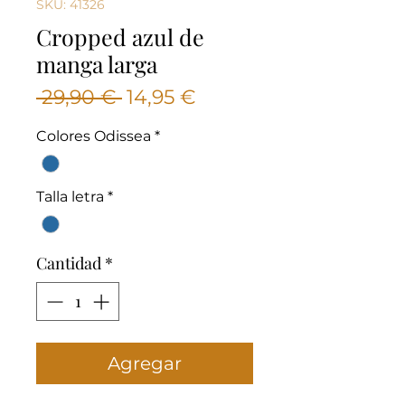
SKU: 41326
Cropped azul de
manga larga
Precio
Precio
 29,90 € 
14,95 €
de
Colores Odissea
*
oferta
Talla letra
*
Cantidad
*
Agregar