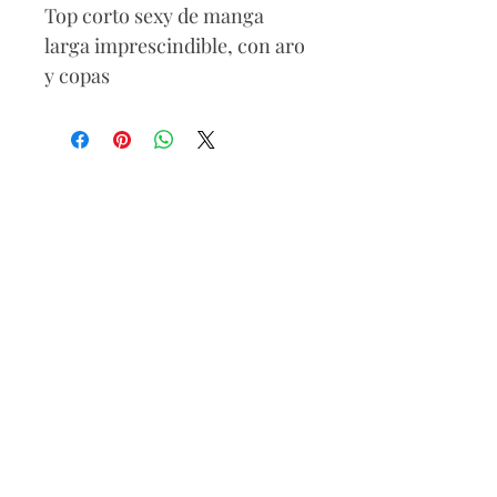
Top corto sexy de manga
larga imprescindible, con aro
y copas
Composición
85% nailon
10% poliéster
5% elastano