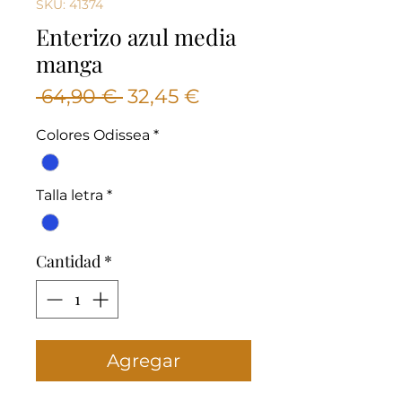
SKU: 41374
Enterizo azul media
manga
Precio
Precio
 64,90 € 
32,45 €
de
Colores Odissea
*
oferta
Talla letra
*
Cantidad
*
Agregar