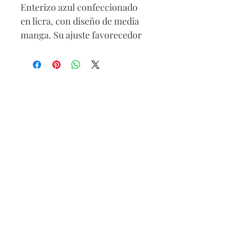
Enterizo azul confeccionado
en licra, con diseño de media
manga. Su ajuste favorecedor
y estilo moderno lo
convierten en una prenda
cómoda y versátil, perfecta
para lucir elegante en
cualquier ocasión.
92% Polyester
8% Elastano
Se recomienda lavar a mano,
usar jabón suave y secar a la
sombra.