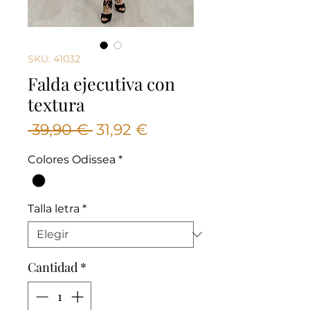
SKU: 41032
Falda ejecutiva con
textura
Precio
Precio
 39,90 € 
31,92 €
de
Colores Odissea
*
oferta
Talla letra
*
Cantidad
*