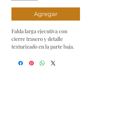
Agregar
Falda larga ejecutiva con
cierre trasero y detalle
texturizado en la parte baja.
Composición
98% Poliéster
2% Espandex
Cuidados
Lavar con agua fría, no usar
blanqueador, no usar
secadora, no planchar.
Ideal para llevar con sandalias
altas o bajas.