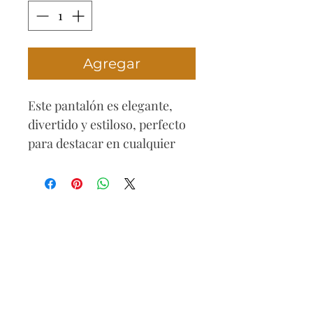
Agregar
Este pantalón es elegante,
divertido y estiloso, perfecto
para destacar en cualquier
ocasión. Combínalo con una
blusa de colores brillantes y
sandalias de tiras para un look
veraniego y fresco, o con una
camiseta básica y zapatillas
blancas para un estilo más
casual y relajado.