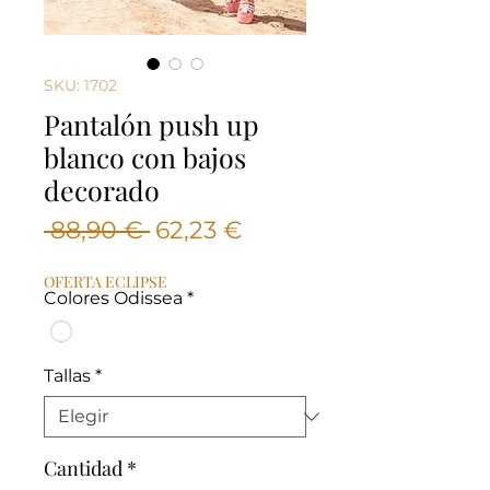
SKU: 1702
Pantalón push up
blanco con bajos
decorado
Precio
Precio
 88,90 € 
62,23 €
de
OFERTA ECLIPSE
oferta
Colores Odissea
*
Tallas
*
Cantidad
*