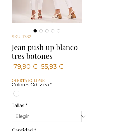
SKU: 1782
Jean push up blanco
tres botones
Precio
Precio
 79,90 € 
55,93 €
de
OFERTA ECLIPSE
oferta
Colores Odissea
*
Tallas
*
Cantidad
*