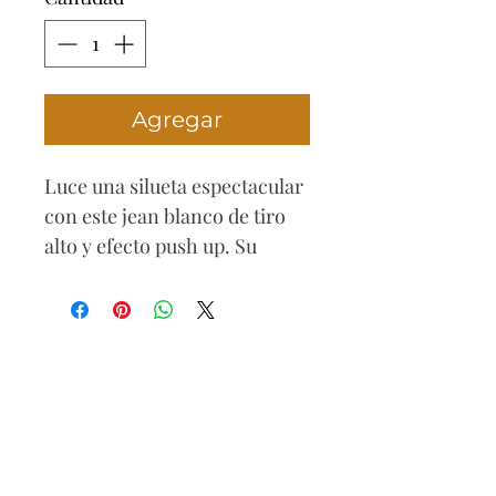
Agregar
Luce una silueta espectacular
con este jean blanco de tiro
alto y efecto push up. Su
diseño con tres botones
realza la cintura y aporta un
toque moderno y femenino.
Ideal para outfits frescos y
sofisticados.
Composición
71% algodón