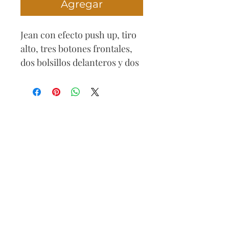
Agregar
Jean con efecto push up, tiro
alto, tres botones frontales,
dos bolsillos delanteros y dos
bolsillos traseros , Incluye
un cinturón blanco con
hebilla de corazón, diseño
wide leg con bota
acampanada.
Composición
71% algodón
25% poliéster
4% elastómero
Cuidados