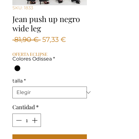
SKU: 1833
Jean push up negro
wide leg
Precio
Precio
 81,90 € 
57,33 €
de
OFERTA ECLIPSE
oferta
Colores Odissea
*
talla
*
Cantidad
*