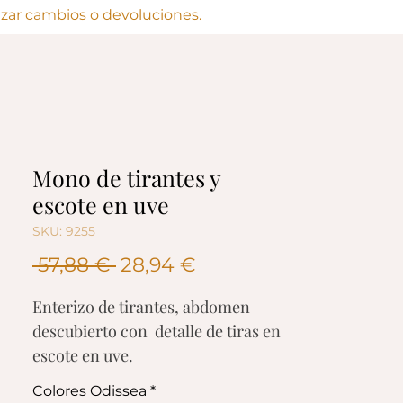
lizar cambios o devoluciones.
Mono de tirantes y
escote en uve
SKU: 9255
Precio
Precio
 57,88 € 
28,94 €
de
Enterizo de tirantes, abdomen
oferta
descubierto con detalle de tiras en
escote en uve.
Escote en uve con aplique dorado.
Colores Odissea
*