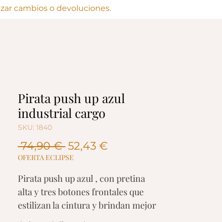
lizar cambios o devoluciones.
Pirata push up azul
industrial cargo
SKU: 1840
Precio
Precio
 74,90 € 
52,43 €
de
OFERTA ECLIPSE
oferta
Pirata push up azul , con pretina
alta y tres botones frontales que
estilizan la cintura y brindan mejor
ajuste. Cuenta con bolsillos cargo