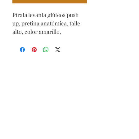
Pirata levanta glúteos push
up, pretina anatómica, talle
alto, color amarillo,
tres botones.
Composición
83% algódón
15% poliéster
2% elastómero.
Lavado delicado a mano o
máquina, lavar con agua fría,
no usar blanqueador, no usar
secadora, secar a la sombra.