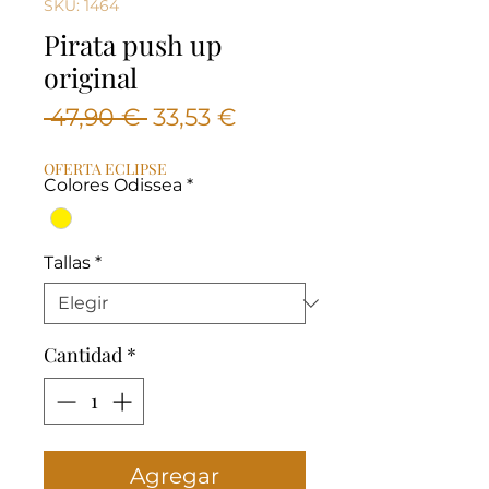
SKU: 1464
Pirata push up
original
Precio
Precio
 47,90 € 
33,53 €
de
OFERTA ECLIPSE
oferta
Colores Odissea
*
Tallas
*
Cantidad
*
Agregar