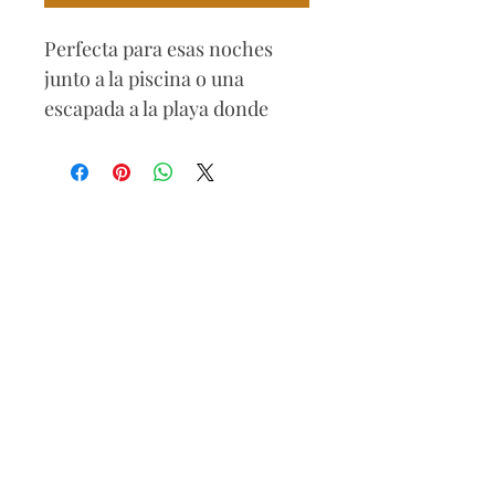
Perfecta para esas noches
junto a la piscina o una
escapada a la playa donde
quieres destacar con glamour
y comodidad.
90% Polyester / 10% Elasthan
Lavar a mano
Secar a la sombra
No blanqueador
No retorcer