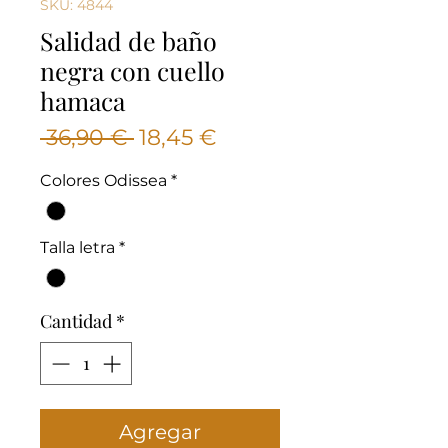
SKU: 4844
Salidad de baño
negra con cuello
hamaca
Precio
Precio
 36,90 € 
18,45 €
de
Colores Odissea
*
oferta
Talla letra
*
Cantidad
*
Agregar