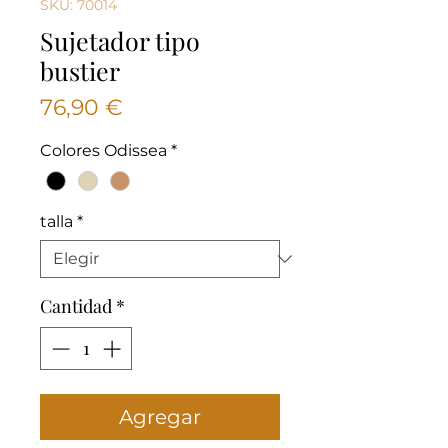
SKU: 70014
Sujetador tipo
bustier
Precio
76,90 €
Colores Odissea
*
talla
*
Cantidad
*
Agregar