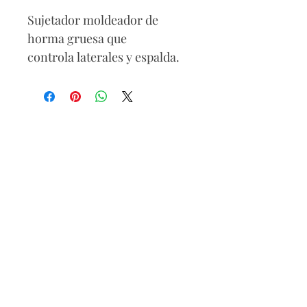
Sujetador moldeador de
horma gruesa que
controla laterales y espalda.
Cuenta con tres niveles de
ajuste y tirantes fijos
graduables.
Composición
Partes externa
88% Poliamida
12% Elastano
Parte interna
82% Poliamida
18% Elastano