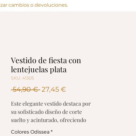
lizar cambios o devoluciones.
Vestido de fiesta con
lentejuelas plata
SKU: 41305
Precio
Precio
 54,90 € 
27,45 €
de
Este elegante vestido destaca por
oferta
su sofisticado diseño de corte
suelto y acinturado, ofreciendo
una silueta favorecedora y
Colores Odissea
*