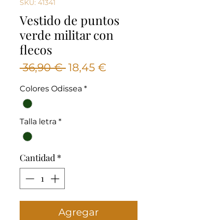
SKU: 41341
Vestido de puntos
verde militar con
flecos
Precio
Precio
 36,90 € 
18,45 €
de
Colores Odissea
*
oferta
Talla letra
*
Cantidad
*
Agregar