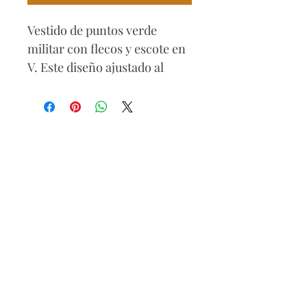
Vestido de puntos verde
militar con flecos y escote en
V. Este diseño ajustado al
cuerpo es perfecto para
mantenerte cálida y
estilizada, ofreciendo un
toque de elegancia casual que
lo hace ideal para cualquier
ocasión.
Composición
85% viscose
15% poliamida