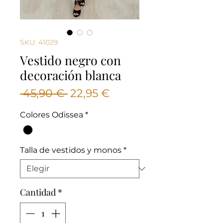
SKU: 41029
Vestido negro con
decoración blanca
Precio
Precio
 45,90 € 
22,95 €
de
Colores Odissea
*
oferta
Talla de vestidos y monos
*
Cantidad
*