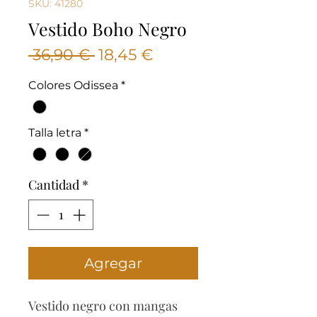
SKU: 41280
Vestido Boho Negro
Precio
Precio
 36,90 € 
18,45 €
de
Colores Odissea
*
oferta
Talla letra
*
Cantidad
*
Agregar
Vestido negro con mangas