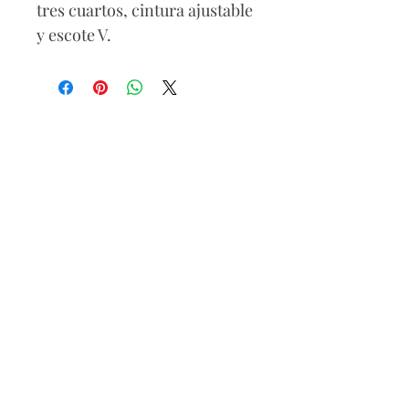
tres cuartos, cintura ajustable
y escote V.
Composición
100% viscose
Lavado
L
avar por separado los
colores fuertes