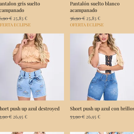
Vista rápida
Vista rápida
antalon gris suelto
Pantalón suelto blanco
campanado
acampanado
recio
Precio de oferta
Precio
Precio de oferta
6,90 €
25,83 €
36,90 €
25,83 €
FERTA ECLIPSE
OFERTA ECLIPSE
Vista rápida
Vista rápida
hort push up azul destroyed
Short push up azul con brillo
recio
Precio de oferta
Precio
Precio de oferta
3,90 €
26,95 €
53,90 €
26,95 €