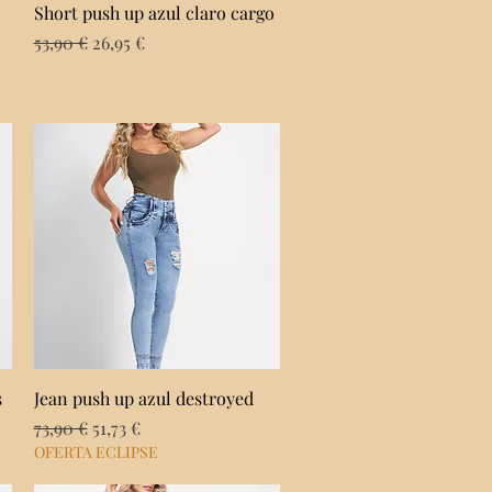
Vista rápida
Short push up azul claro cargo
Precio
Precio de oferta
53,90 €
26,95 €
Vista rápida
s
Jean push up azul destroyed
Precio
Precio de oferta
73,90 €
51,73 €
OFERTA ECLIPSE