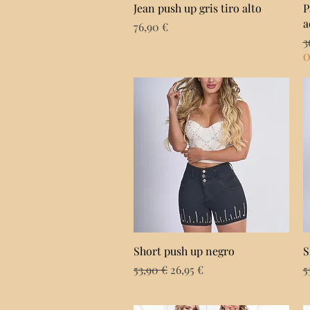
Vista rápida
Jean push up gris tiro alto
P
a
Precio
76,90 €
P
3
O
Vista rápida
Short push up negro
S
Precio
Precio de oferta
P
53,90 €
26,95 €
5