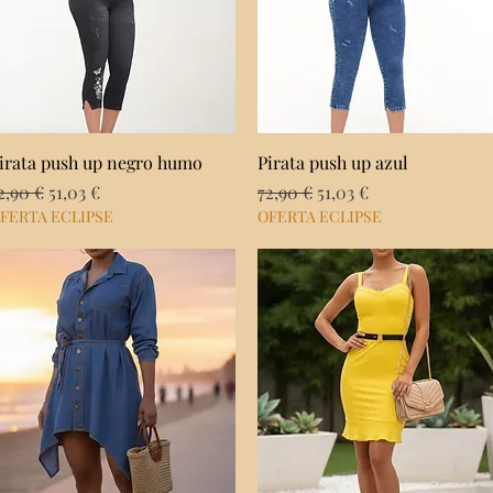
Vista rápida
Vista rápida
irata push up negro humo
Pirata push up azul
recio
Precio de oferta
Precio
Precio de oferta
2,90 €
51,03 €
72,90 €
51,03 €
FERTA ECLIPSE
OFERTA ECLIPSE