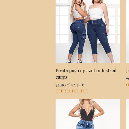
Vista rápida
Pirata push up azul industrial
J
cargo
P
7
Precio
Precio de oferta
74,90 €
52,43 €
O
OFERTA ECLIPSE