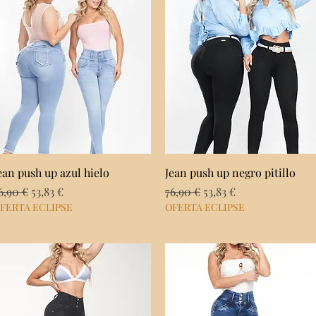
Vista rápida
Vista rápida
ean push up azul hielo
Jean push up negro pitillo
recio
Precio de oferta
Precio
Precio de oferta
6,90 €
53,83 €
76,90 €
53,83 €
FERTA ECLIPSE
OFERTA ECLIPSE