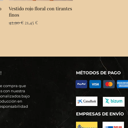
Vista rápida
o
Vestido rojo floral con tirantes
finos
Precio
Precio de oferta
42,90 €
21,45 €
!
MÉTODOS DE PAGO
de compra que
s con nuestra
sonalizados bajo
roducción en
 responsabilidad
EMPRESAS DE ENVÍO