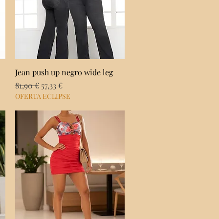
Vista rápida
Jean push up negro wide leg
Precio
Precio de oferta
81,90 €
57,33 €
OFERTA ECLIPSE