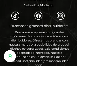
Colombia Moda SL
¡Buscamos grandes distribuidores!
Buscamos empresas con grandes
volúmenes de compra que actúen como
distribuidores. Ofrecemos prendas con
nuestra marca o la posibilidad de producir
diseños personalizados bajo condiciones
adaptadas al mercado. Nuestra
producción en Colombia se rige por
calidad, sostenibilidad y responsabilidad
social.
Saber más
info@odisseamodas.com