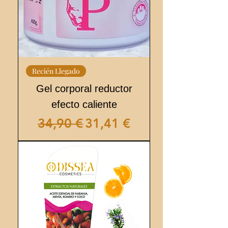
Recién Llegado
Gel corporal reductor
efecto caliente
Precio
Precio de oferta
34,90 €
31,41 €