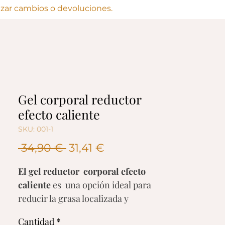
lizar cambios o devoluciones.
Gel corporal reductor
efecto caliente
SKU: 001-1
Precio
Precio
 34,90 € 
31,41 €
de
El gel reductor corporal efecto
oferta
caliente
es una opción ideal para
reducir la grasa localizada y
mejorar la apariencia de la piel. Su
Cantidad
*