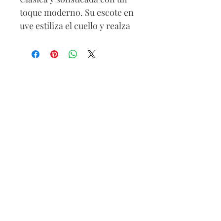
toque moderno. Su escote en
uve estiliza el cuello y realza
el escote, mientras que la
silueta ajustada resalta la
figura de manera elegante y
femenina. Perfecta para
combinar con jeans,
pantalones de vestir o faldas,
creando looks versátiles
desde casuales hasta
sofisticados.
Composición
85% poliéster
15% elastano
Lavar a mano