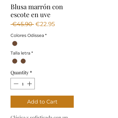
Blusa marrón con
escote en uve
Regular
Sale
 €45.90 
€22.95
Price
Price
Colores Odissea
*
Talla letra
*
Quantity
*
Add to Cart
Clásica y sofisticada con un